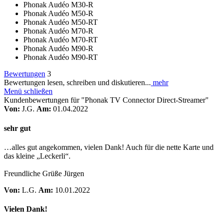
Phonak Audéo M30-R
Phonak Audéo M50-R
Phonak Audéo M50-RT
Phonak Audéo M70-R
Phonak Audéo M70-RT
Phonak Audéo M90-R
Phonak Audéo M90-RT
Bewertungen
3
Bewertungen lesen, schreiben und diskutieren...
mehr
Menü schließen
Kundenbewertungen für "Phonak TV Connector Direct-Streamer"
Von:
J.G.
Am:
01.04.2022
sehr gut
…alles gut angekommen, vielen Dank! Auch für die nette Karte und
das kleine „Leckerli“.
Freundliche Grüße Jürgen
Von:
L.G.
Am:
10.01.2022
Vielen Dank!