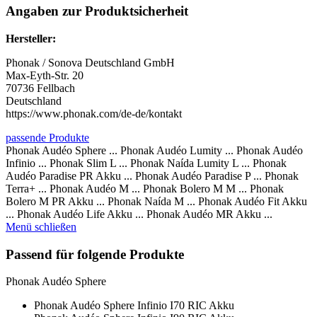
Angaben zur Produktsicherheit
Hersteller:
Phonak / Sonova Deutschland GmbH
Max-Eyth-Str. 20
70736 Fellbach
Deutschland
https://www.phonak.com/de-de/kontakt
passende Produkte
Phonak Audéo Sphere ... Phonak Audéo Lumity ... Phonak Audéo
Infinio ... Phonak Slim L ... Phonak Naída Lumity L ... Phonak
Audéo Paradise PR Akku ... Phonak Audéo Paradise P ... Phonak
Terra+ ... Phonak Audéo M ... Phonak Bolero M M ... Phonak
Bolero M PR Akku ... Phonak Naída M ... Phonak Audéo Fit Akku
... Phonak Audéo Life Akku ... Phonak Audéo MR Akku ...
Menü schließen
Passend für folgende Produkte
Phonak Audéo Sphere
Phonak Audéo Sphere Infinio I70 RIC Akku