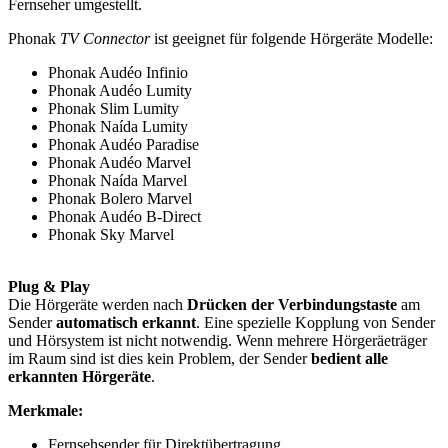
Fernseher umgestellt.
Phonak
TV Connector
ist geeignet für folgende Hörgeräte Modelle:
Phonak Audéo Infinio
Phonak Audéo Lumity
Phonak Slim Lumity
Phonak Naída Lumity
Phonak Audéo Paradise
Phonak Audéo Marvel
Phonak Naída Marvel
Phonak Bolero Marvel
Phonak Audéo B-Direct
Phonak Sky Marvel
Plug & Play
Die Hörgeräte werden nach
Drücken der Verbindungstaste
am
Sender
automatisch erkannt
. Eine spezielle Kopplung von Sender
und Hörsystem ist nicht notwendig. Wenn mehrere Hörgeräeträger
im Raum sind ist dies kein Problem, der Sender
bedient alle
erkannten Hörgeräte
.
Merkmale:
Fernsehsender für Direktübertragung