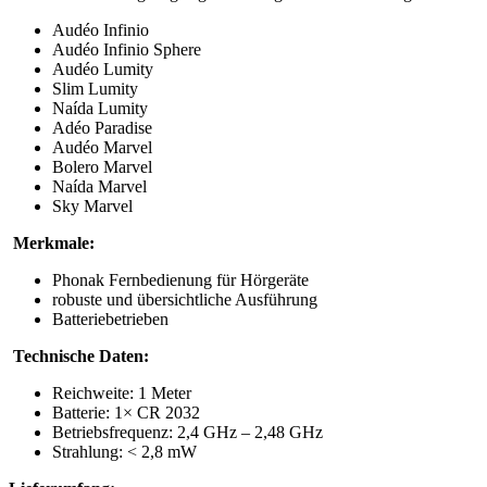
Audéo Infinio
Audéo Infinio Sphere
Audéo Lumity
Slim Lumity
Naída Lumity
Adéo Paradise
Audéo Marvel
Bolero Marvel
Naída Marvel
Sky Marvel
Merkmale:
Phonak Fernbedienung für Hörgeräte
robuste und übersichtliche Ausführung
Batteriebetrieben
Technische Daten:
Reichweite: 1 Meter
Batterie: 1× CR 2032
Betriebsfrequenz: 2,4 GHz – 2,48 GHz
Strahlung: < 2,8 mW