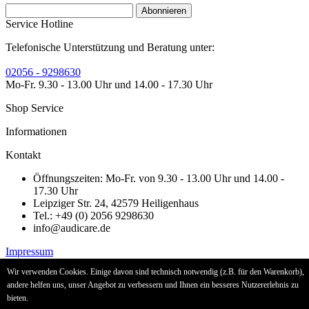
Abonnieren
Service Hotline
Telefonische Unterstützung und Beratung unter:
02056 - 9298630
Mo-Fr. 9.30 - 13.00 Uhr und 14.00 - 17.30 Uhr
Shop Service
Informationen
Kontakt
Öffnungszeiten: Mo-Fr. von 9.30 - 13.00 Uhr und 14.00 -
17.30 Uhr
Leipziger Str. 24, 42579 Heiligenhaus
Tel.: +49 (0) 2056 9298630
info@audicare.de
Impressum
Widerrufsrecht
Wir verwenden Cookies. Einige davon sind technisch notwendig (z.B. für den Warenkorb),
Widerrufsformular
andere helfen uns, unser Angebot zu verbessern und Ihnen ein besseres Nutzererlebnis zu
bieten.
* Alle Preise inkl. gesetzl. Mehrwertsteuer zzgl.
Versandkosten
und